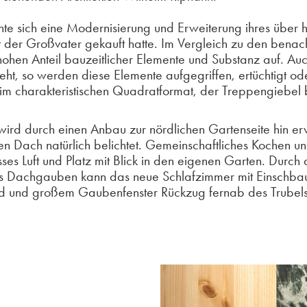
te sich eine Modernisierung und Erweiterung ihres über h
 der Großvater gekauft hatte. Im Vergleich zu den bena
hohen Anteil bauzeitlicher Elemente und Substanz auf. Au
eht, so werden diese Elemente aufgegriffen, ertüchtigt ode
im charakteristischen Quadratformat, der Treppengiebel b
ird durch einen Anbau zur nördlichen Gartenseite hin erw
en Dach natürlich belichtet. Gemeinschaftliches Kochen und
es Luft und Platz mit Blick in den eigenen Garten. Durch
ls Dachgauben kann das neue Schlafzimmer mit Einschba
ad und großem Gaubenfenster Rückzug fernab des Trubel